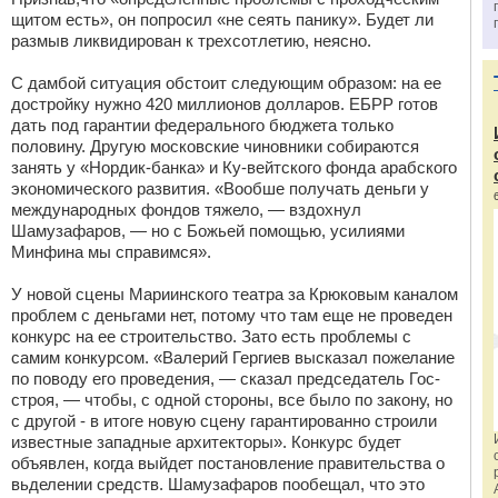
щитом есть», он попросил «не сеять панику». Будет ли
размыв ликвидирован к трехсотлетию, неясно.
С дамбой ситуация обстоит следующим образом: на ее
достройку нужно 420 миллионов долларов. ЕБРР готов
дать под гарантии федерального бюджета только
половину. Другую московские чиновники собираются
занять у «Нордик-банка» и Ку-вейтского фонда арабского
экономического развития. «Вообше получать деньги у
международных фондов тяжело, — вздохнул
Шамузафаров, — но с Божьей помощью, усилиями
Минфина мы справимся».
У новой сцены Мариинского театра за Крюковым каналом
проблем с деньгами нет, потому что там еще не проведен
конкурс на ее строительство. Зато есть проблемы с
самим конкурсом. «Валерий Гергиев высказал пожелание
по поводу его проведения, — сказал председатель Гос-
строя, — чтобы, с одной стороны, все было по закону, но
с другой - в итоге новую сцену гарантированно строили
известные западные архитекторы». Конкурс будет
объявлен, когда выйдет постановление правительствa о
вьделении средств. Шамузафаров пообещал, что это