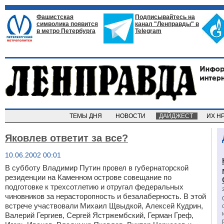
Фашистская
Подписывайтесь на
символика появится
канал "Ленправды" в
в метро Петербурга
Telegram
ТЕМЫ ДНЯ
НОВОСТИ
ДАЙДЖЕСТ
ИХ Н
Яковлев ответит за все?
10.06.2002 00:01
В субботу Владимир Путин провел в губернаторской
резиденции на Каменном острове совещание по
подготовке к трехсотлетию и отругал федеральных
чиновников за нерасторопность и безалаберность. В этой
встрече участвовали Михаил Щвыдкой, Алексей Кудрин,
Валерий Гергиев, Сергей Ястржембский, Герман Греф,