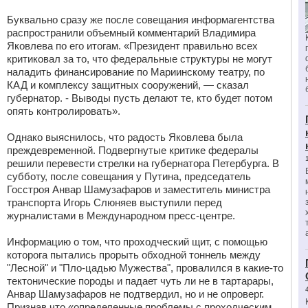
Буквально сразу же после совещания информагентства
распространили объемный комментарий Владимира
Яковлева по его итогам. «Президент правильно всех
критиковал за то, что федеральные структуры не могут
наладить финансирование по Мариинскому театру, по
КАД и комплексу защитных сооружений, — сказал
губернатор. - Выводы пусть делают те, кто будет потом
опять контролировать».
Однако выяснилось, что радость Яковлева была
преждевременной. Подвергнутые критике федералы
решили перевести стрелки на губернатора Петербурга. В
субботу, после совещания у Путина, председатель
Госстроя Анвар Шамузафаров и заместитель министра
транспорта Игорь Слюняев выступили перед
журналистами в Международном пресс-центре.
Информацию о том, что проходческий щит, с помощью
которога пытались прорыть обходной тоннель между
"Лесной" и "Пло-цадью Мужества", провалился в какие-то
тектонические породы и падает чуть ли не в тартарары,
Анвар Шамузафаров не подтвердил, но и не опроверг.
Признав,что «определенные проблемы с проходческим