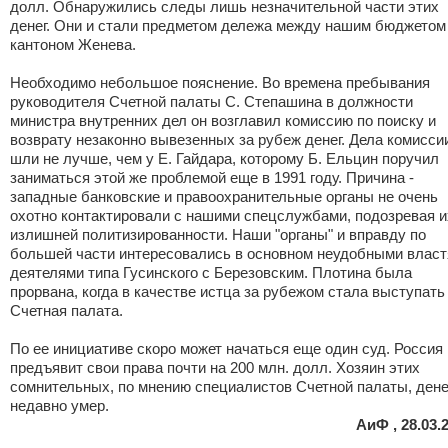
долл. Обнаружились следы лишь незначительной части этих
денег. Они и стали предметом дележа между нашим бюджетом
кантоном Женева.
Необходимо небольшое пояснение. Во времена пребывания
руководителя Счетной палаты С. Степашина в должности
министра внутренних дел он возглавил комиссию по поиску и
возврату незаконно вывезенных за рубеж денег. Дела комисси
шли не лучше, чем у Е. Гайдара, которому Б. Ельцин поручил
заниматься этой же проблемой еще в 1991 году. Причина -
западные банковские и правоохранительные органы не очень
охотно контактировали с нашими спецслужбами, подозревая и
излишней политизированности. Наши "органы" и вправду по
большей части интересовались в основном неудобными влас
деятелями типа Гусинского с Березовским. Плотина была
прорвана, когда в качестве истца за рубежом стала выступать
Счетная палата.
По ее инициативе скоро может начаться еще один суд. Россия
предъявит свои права почти на 200 млн. долл. Хозяин этих
сомнительных, по мнению специалистов Счетной палаты, дене
недавно умер.
АиФ , 28.03.