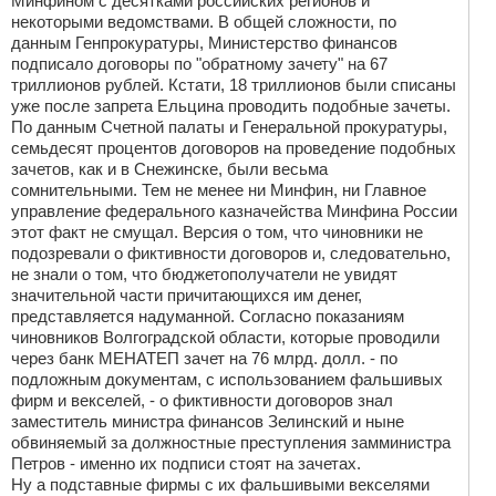
Минфином с десятками российских регионов и
некоторыми ведомствами. В общей сложности, по
данным Генпрокуратуры, Министерство финансов
подписало договоры по "обратному зачету" на 67
триллионов рублей. Кстати, 18 триллионов были списаны
уже после запрета Ельцина проводить подобные зачеты.
По данным Счетной палаты и Генеральной прокуратуры,
семьдесят процентов договоров на проведение подобных
зачетов, как и в Снежинске, были весьма
сомнительными. Тем не менее ни Минфин, ни Главное
управление федерального казначейства Минфина России
этот факт не смущал. Версия о том, что чиновники не
подозревали о фиктивности договоров и, следовательно,
не знали о том, что бюджетополучатели не увидят
значительной части причитающихся им денег,
представляется надуманной. Согласно показаниям
чиновников Волгоградской области, которые проводили
через банк МЕНАТЕП зачет на 76 млрд. долл. - по
подложным документам, с использованием фальшивых
фирм и векселей, - о фиктивности договоров знал
заместитель министра финансов Зелинский и ныне
обвиняемый за должностные преступления замминистра
Петров - именно их подписи стоят на зачетах.
Ну а подставные фирмы с их фальшивыми векселями