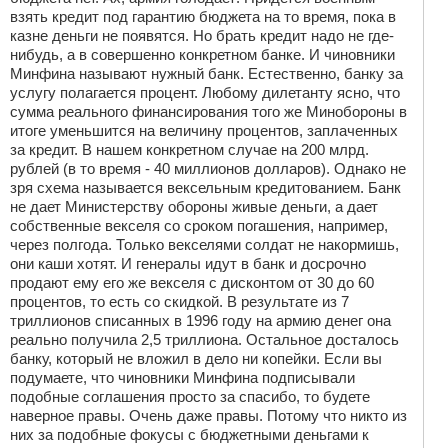
взять кредит под гарантию бюджета на то время, пока в
казне деньги не появятся. Но брать кредит надо не где-
нибудь, а в совершенно конкретном банке. И чиновники
Минфина называют нужный банк. Естественно, банку за
услугу полагается процент. Любому дилетанту ясно, что
сумма реального финансирования того же Минобороны в
итоге уменьшится на величину процентов, заплаченных
за кредит. В нашем конкретном случае на 200 млрд.
рублей (в то время - 40 миллионов долларов). Однако не
зря схема называется вексельным кредитованием. Банк
не дает Министерству обороны живые деньги, а дает
собственные векселя со сроком погашения, например,
через полгода. Только векселями солдат не накормишь,
они каши хотят. И генералы идут в банк и досрочно
продают ему его же векселя с дисконтом от 30 до 60
процентов, то есть со скидкой. В результате из 7
триллионов списанных в 1996 году на армию денег она
реально получила 2,5 триллиона. Остальное досталось
банку, который не вложил в дело ни копейки. Если вы
подумаете, что чиновники Минфина подписывали
подобные соглашения просто за спасибо, то будете
наверное правы. Очень даже правы. Потому что никто из
них за подобные фокусы с бюджетными деньгами к