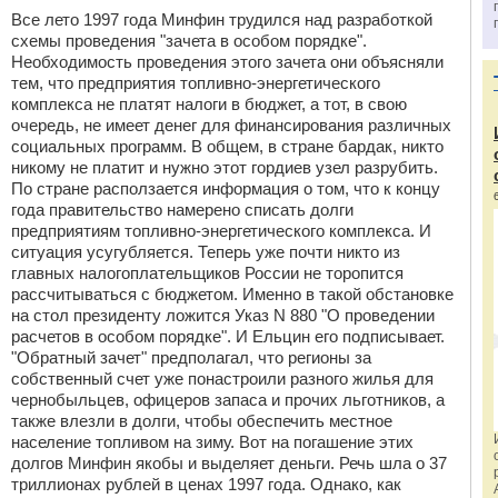
Все лето 1997 года Минфин трудился над разработкой
схемы проведения "зачета в особом порядке".
Необходимость проведения этого зачета они объясняли
тем, что предприятия топливно-энергетического
комплекса не платят налоги в бюджет, а тот, в свою
очередь, не имеет денег для финансирования различных
социальных программ. В общем, в стране бардак, никто
никому не платит и нужно этот гордиев узел разрубить.
По стране расползается информация о том, что к концу
года правительство намерено списать долги
предприятиям топливно-энергетического комплекса. И
ситуация усугубляется. Теперь уже почти никто из
главных налогоплательщиков России не торопится
рассчитываться с бюджетом. Именно в такой обстановке
на стол президенту ложится Указ N 880 "О проведении
расчетов в особом порядке". И Ельцин его подписывает.
"Обратный зачет" предполагал, что регионы за
собственный счет уже понастроили разного жилья для
чернобыльцев, офицеров запаса и прочих льготников, а
также влезли в долги, чтобы обеспечить местное
население топливом на зиму. Вот на погашение этих
долгов Минфин якобы и выделяет деньги. Речь шла о 37
триллионах рублей в ценах 1997 года. Однако, как