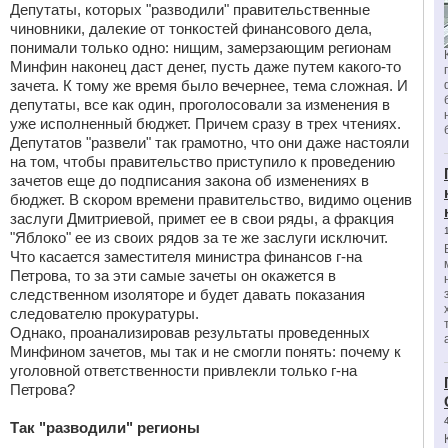
Депутаты, которых "разводили" правительственные
чиновники, далекие от тонкостей финансового дела,
понимали только одно: нищим, замерзающим регионам
Минфин наконец даст денег, пусть даже путем какого-то
зачета. К тому же время было вечернее, тема сложная. И
депутаты, все как один, проголосовали за изменения в
уже исполненный бюджет. Причем сразу в трех чтениях.
Депутатов "развели" так грамотно, что они даже настояли
на том, чтобы правительство приступило к проведению
зачетов еще до подписания закона об изменениях в
бюджет. В скором времени правительство, видимо оценив
заслуги Дмитриевой, примет ее в свои ряды, а фракция
"Яблоко" ее из своих рядов за те же заслуги исключит.
Что касается заместителя министра финансов г-на
Петрова, то за эти самые зачеты он окажется в
следственном изоляторе и будет давать показания
следователю прокуратуры.
Однако, проанализировав результаты проведенных
Минфином зачетов, мы так и не смогли понять: почему к
уголовной ответственности привлекли только г-на
Петрова?
Так "разводили" регионы