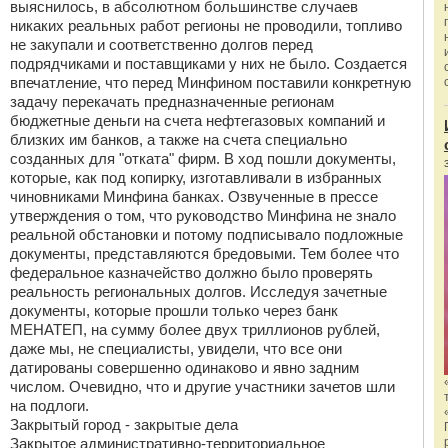
выяснилось, в абсолютном большинстве случаев
никаких реальных работ регионы не проводили, топливо
не закупали и соответственно долгов перед
подрядчиками и поставщиками у них не было. Создается
впечатление, что перед Минфином поставили конкретную
задачу перекачать предназначенные регионам
бюджетные деньги на счета нефтегазовых компаний и
близких им банков, а также на счета специально
созданных для "отката" фирм. В ход пошли документы,
которые, как под копирку, изготавливали в избранных
чиновниками Минфина банках. Озвученные в прессе
утверждения о том, что руководство Минфина не знало
реальной обстановки и потому подписывало подложные
документы, представляются бредовыми. Тем более что
федеральное казначейство должно было проверять
реальность региональных долгов. Исследуя зачетные
документы, которые прошли только через банк
МЕНАТЕП, на сумму более двух триллионов рублей,
даже мы, не специалисты, увидели, что все они
датированы совершенно одинаково и явно задним
числом. Очевидно, что и другие участники зачетов шли
на подлоги.
Закрытый город - закрытые дела
Закрытое административно-территориальное