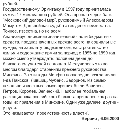
рублей.
Государственному Эрмитажу в 1997 году причиталась
сумма 17 миллиардов рублей. Она прошла через банк
"Московский деловой мир", руководимый Александром
Мамутом. Дальнейшая судьба этих денег неизвестна.
Точнее, известна, но не всем.
Анализируя движение значительной части бюджетных
средств, предназначенных прежде всего на социальные
нужды, на зарплату бюджетникам, на строительство
жилья и содержание армии за период с 1995 по 1999 год,
можно смело утверждать: половина денег до
бюджетополучателей не дошла. И случилось это во
многом благодаря стараниям прежнего руководства
Минфина. За эти годы Минфин поочередно возглавляли
г-да Пансков, Лившиц, Чубайс, Задорнов. Из самых
печально известных замов при них были Вавилов,
Петров, Королев, Зелинский. Наиболее глобальная
растащиловка российского бюджета пришлась как раз на
годы их правления в Минфине. Одни уже далече, другие -
у руля.
Это называется "преемственность власти".
Версия , 6.06.2000