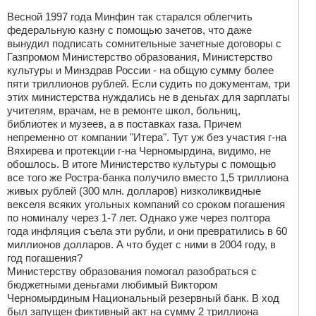
Весной 1997 года Минфин так старался облегчить
федеральную казну с помощью зачетов, что даже
вынудил подписать сомнительные зачетные договоры с
Газпромом Министерство образования, Министерство
культуры и Минздрав России - на общую сумму более
пяти триллионов рублей. Если судить по документам, три
этих министерства нуждались не в деньгах для зарплаты
учителям, врачам, не в ремонте школ, больниц,
библиотек и музеев, а в поставках газа. Причем
непременно от компании "Итера". Тут уж без участия г-на
Вяхирева и протекции г-на Черномырдина, видимо, не
обошлось. В итоге Министерство культуры с помощью
все того же Ростра-банка получило вместо 1,5 триллиона
живых рублей (300 млн. долларов) низколиквидные
векселя всяких угольных компаний со сроком погашения
по номиналу через 1-7 лет. Однако уже через полтора
года инфляция съела эти рубли, и они превратились в 60
миллионов долларов. А что будет с ними в 2004 году, в
год погашения?
Министерству образования помогал разобраться с
бюджетными деньгами любимый Виктором
Черномырдиным Национальный резервный банк. В ход
был запущен фиктивный акт на сумму 2 триллиона