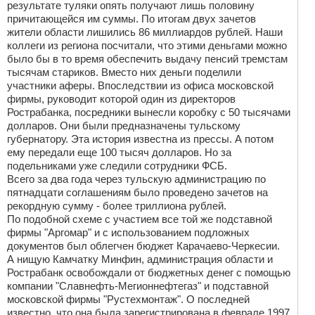
результате туляки опять получают лишь половину
причитающейся им суммы. По итогам двух зачетов
жители области лишились 86 миллиардов рублей. Наши
коллеги из региона посчитали, что этими деньгами можно
было бы в то время обеспечить выдачу пенсий тремстам
тысячам стариков. Вместо них деньги поделили
участники аферы. Впоследствии из офиса московской
фирмы, руководит которой один из директоров
Рострабанка, посредники вынесли коробку с 50 тысячами
долларов. Они были предназначены тульскому
губернатору. Эта история известна из прессы. А потом
ему передали еще 100 тысяч долларов. Но за
подельниками уже следили сотрудники ФСБ.
Всего за два года через тульскую администрацию по
пятнадцати соглашениям было проведено зачетов на
рекордную сумму - более триллиона рублей.
По подобной схеме с участием все той же подставной
фирмы "Аргомар" и с использованием подложных
документов был облегчен бюджет Карачаево-Черкесии.
А нищую Камчатку Минфин, администрация области и
Рострабанк освобождали от бюджетных денег с помощью
компании "Славнефть-Мегионнефтегаз" и подставной
московской фирмы "Рустехмонтаж". О последней
известно, что она была зарегистрирована в феврале 1997