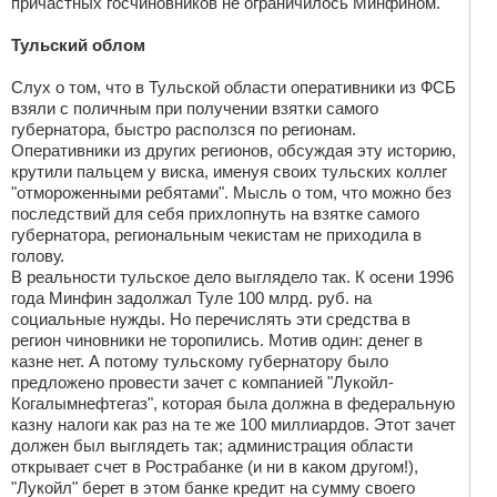
причастных госчиновников не ограничилось Минфином.
Тульский облом
Слух о том, что в Тульской области оперативники из ФСБ
взяли с поличным при получении взятки самого
губернатора, быстро расползся по регионам.
Оперативники из других регионов, обсуждая эту историю,
крутили пальцем у виска, именуя своих тульских коллег
"отмороженными ребятами". Мысль о том, что можно без
последствий для себя прихлопнуть на взятке самого
губернатора, региональным чекистам не приходила в
голову.
В реальности тульское дело выглядело так. К осени 1996
года Минфин задолжал Туле 100 млрд. руб. на
социальные нужды. Но перечислять эти средства в
регион чиновники не торопились. Мотив один: денег в
казне нет. А потому тульскому губернатору было
предложено провести зачет с компанией "Лукойл-
Когалымнефтегаз", которая была должна в федеральную
казну налоги как раз на те же 100 миллиардов. Этот зачет
должен был выглядеть так; администрация области
открывает счет в Рострабанке (и ни в каком другом!),
"Лукойл" берет в этом банке кредит на сумму своего