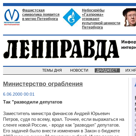
Фашистская
Небоскрёбы
символика появится
«Газпрома»
в метро Петербурга
угрожают
культурной ценности
Петербурга
ТЕМЫ ДНЯ
НОВОСТИ
ДАЙДЖЕСТ
ИХ Н
Министерство ограбления
6.06.2000 00:01
Так "разводили депутатов
Заместитель министра финансов Андрей Юрьевич
Петров, судя по всему, врал. Точнее, если выражаться на
сленге новой России, - вроде как "разводил" депутатов.
Его задачей было внести изменения в Закон о бюджете