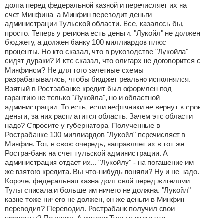
долга перед федеральной казной и перечисляет их на
счет Минфина, а Минфин переводит деньги
администрации Тульской области. Все, казалось бы,
просто. Теперь у региона есть деньги, "Лукойл" не должен
бюджету, а должен банку 100 миллиардов плюс
проценты. Но кто сказал, что в руководстве "Лукойла"
сидят дураки? И кто сказал, что олигарх не договорится с
Минфином? Не для того зачетные схемы
разрабатывались, чтобы бюджет реально исполнялся.
Взятый в Рострабанке кредит был оформлен под
гарантию не только "Лукойла", но и областной
администрации. То есть, если нефтяники не вернут в срок
деньги, за них расплатится область. Зачем это области
надо? Спросите у губернатора. Полученные в
Рострабанке 100 миллиардов "Лукойл" перечисляет в
Минфин. Тот, в свою очередь, направляет их в тот же
Ростра-банк на счет тульской администрации. А
администрация отдает их... "Лукойлу" - на погашение им
же взятого кредита. Вы что-нибудь поняли? Ну и не надо.
Короче, федеральная казна долг свой перед жителями
Тулы списала и больше им ничего не должна. "Лукойл"
казне тоже ничего не должен, он же деньги в Минфин
переводил? Переводил. Рострабанк получил свои
проценты? Получил. А жители Тулы в итоге что