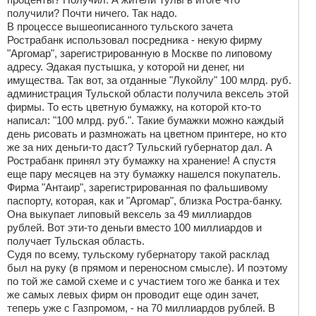
получили? Почти ничего. Так надо.
В процессе вышеописанного тульского зачета
Рострабанк использовал посредника - некую фирму
"Аргомар", зарегистрированную в Москве по липовому
адресу. Эдакая пустышка, у которой ни денег, ни
имущества. Так вот, за отданные "Лукойлу" 100 млрд. руб.
администрация Тульской области получила вексель этой
фирмы. То есть цветную бумажку, на которой кто-то
написал: "100 млрд. руб.". Такие бумажки можно каждый
день рисовать и размножать на цветном принтере, но кто
же за них деньги-то даст? Тульский губернатор дал. А
Рострабанк принял эту бумажку на хранение! А спустя
еще пару месяцев на эту бумажку нашелся покупатель.
Фирма "Антаир", зарегистрированная по фальшивому
паспорту, которая, как и "Аргомар", близка Ростра-банку.
Она выкупает липовый вексель за 49 миллиардов
рублей. Вот эти-то деньги вместо 100 миллиардов и
получает Тульская область.
Судя по всему, тульскому губернатору такой расклад
был на руку (в прямом и переносном смысле). И поэтому
по той же самой схеме и с участием того же банка и тех
же самых левых фирм он проводит еще один зачет,
теперь уже с Газпромом, - на 70 миллиардов рублей. В