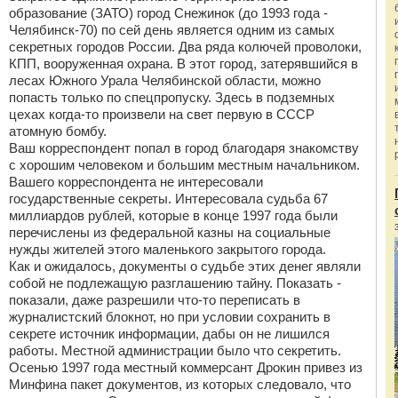
образование (ЗАТО) город Снежинок (до 1993 года -
Челябинск-70) по сей день является одним из самых
секретных городов России. Два ряда колючей проволоки,
КПП, вооруженная охрана. В этот город, затерявшийся в
лесах Южного Урала Челябинской области, можно
попасть только по спецпропуску. Здесь в подземных
цехах когда-то произвели на свет первую в СССР
атомную бомбу.
Ваш корреспондент попал в город благодаря знакомству
с хорошим человеком и большим местным начальником.
Вашего корреспондента не интересовали
государственные секреты. Интересовала судьба 67
миллиардов рублей, которые в конце 1997 года были
перечислены из федеральной казны на социальные
нужды жителей этого маленького закрытого города.
Как и ожидалось, документы о судьбе этих денег являли
собой не подлежащую разглашению тайну. Показать -
показали, даже разрешили что-то переписать в
журналистский блокнот, но при условии сохранить в
секрете источник информации, дабы он не лишился
работы. Местной администрации было что секретить.
Осенью 1997 года местный коммерсант Дрокин привез из
Минфина пакет документов, из которых следовало, что