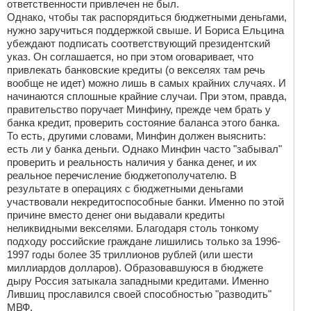
ответственности привлечен не был.
Однако, чтобы так распорядиться бюджетными деньгами,
нужно заручиться поддержкой свыше. И Бориса Ельцина
убеждают подписать соответствующий президентский
указ. Он соглашается, но при этом оговаривает, что
привлекать банковские кредиты (о векселях там речь
вообще не идет) можно лишь в самых крайних случаях. И
начинаются сплошные крайние случаи. При этом, правда,
правительство поручает Минфину, прежде чем брать у
банка кредит, проверить состояние баланса этого банка.
То есть, другими словами, Минфин должен выяснить:
есть ли у банка деньги. Однако Минфин часто "забывал"
проверить и реальность наличия у банка денег, и их
реальное перечисление бюджетополучателю. В
результате в операциях с бюджетными деньгами
участвовали некредитоспособные банки. Именно по этой
причине вместо денег они выдавали кредиты
неликвидными векселями. Благодаря столь тонкому
подходу российские граждане лишились только за 1996-
1997 годы более 35 триллионов рублей (или шести
миллиардов долларов). Образовавшуюся в бюджете
дыру Россия затыкала западными кредитами. Именно
Лившиц прославился своей способностью "разводить"
МВФ.