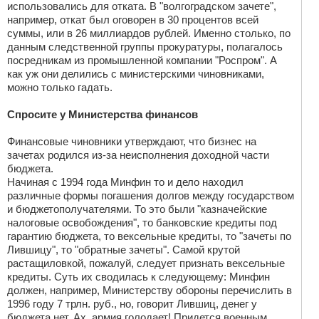
использовались для отката. В "волгоградском зачете",
например, откат был оговорен в 30 процентов всей
суммы, или в 26 миллиардов рублей. Именно столько, по
данным следственной группы прокуратуры, полагалось
посредникам из промышленной компании "Роспром". А
как уж они делились с министерскими чиновниками,
можно только гадать.
Спросите у Министерства финансов
Финансовые чиновники утверждают, что бизнес на
зачетах родился из-за неисполнения доходной части
бюджета.
Начиная с 1994 года Минфин то и дело находил
различные формы погашения долгов между государством
и бюджетополучателями. То это были "казначейские
налоговые освобождения", то банковские кредиты под
гарантию бюджета, то вексельные кредиты, то "зачеты по
Лившицу", то "обратные зачеты". Самой крутой
растащиловкой, пожалуй, следует признать вексельные
кредиты. Суть их сводилась к следующему: Минфин
должен, например, Министерству обороны перечислить в
1996 году 7 трлн. руб., но, говорит Лившиц, денег у
бюджета нет. Ах, армия голодает! Придется военным