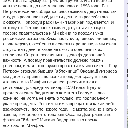
1997 года на сумму 21 триллион рублей. И это всего за
четыре недели до наступления нового, 1998 года! Г-н
Петров вовсе не собирался рассказывать депутатам, как
и куда в реальности уйдут эти деньги из российского
бюджета. Попробуй расскажи - такой хай поднимется! И
потому г-н Петров рассказывал депутатам сказку о
тревоге правительства и Минфина по поводу нужд
российских регионов. Зима наступила, говорил чиновник,
люди мерзнут, особенно в северных регионах, а мы из-за
отсутствия денег в казне не смогли обеспечить их
топливом. Согреть россиянина - дело федеральной
важности! А посему правительство должно помочь
регионам, и для этого нужно провести взаимозачеты. Г-ну
Петрову вторила бывшая "яблочница" Оксана Дмитриева
мы должны принять поправки в бюджет сразу в трех
чтениях, a то Минфин не успеет рассчитаться с
регионами до середины января 1998 года! Будучи
председателем бюджетного комитета Госдумы, она,
конечно, не могла не знать о только что подписанном
указе президента России, коим запрещаются какие-либо
взаимозачеты после нового года. Не могла она не знать о
законе, тем более что товарищ Оксаны Дмитриевой по
фракции "Яблоко" Михаил Задорнов в то время
возглавлял Минфин.