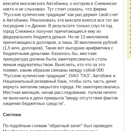
векселя московского Автобанка, о котором в Снежинске
никто и не слыхивал. Тут стоит сказать, что фирма
"Русские купеческие традиции" как раз держит свой счет
в Автобанке. Реализовать эти векселя взялся все тот же
посредник г-н Дрокин. В результате только спустя год
город Снежинск получил причитающиеся ему из
федерального бюджета деньги. Но не 13 миллионов
причитающихся долларов, а лишь 30 миллионов рублей
(1,5 млн. долларов). Такая вот выгодная арифметика с
бюджетными деньгами. Казалось бы, местная
прокуратура должна была заинтересоваться столь
явным надувательством. Выяснить, кто что за это
поимел, каким образом связаны между собой 000
"Русские купеческие традиции", ОАО "ГАЗ", Автобанк и
Национальный резервный банк, чтобы хоть часть денег
вернуть жителям закрытого города. Не заинтересовались.
Местная милиция, начав расследование, толком ничего
не выяснила и дело прикрыла "ввиду отсутствия фактов
хищения бюджетных средств".
Система
По подобным схемам "обратный зачет" был проведен