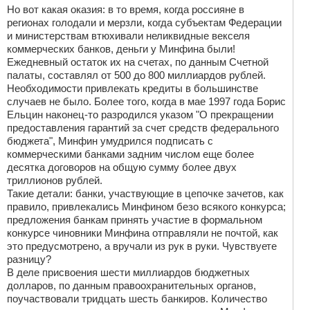
Но вот какая оказия: в то время, когда россияне в
регионах голодали и мерзли, когда субъектам Федерации
и министерствам втюхивали неликвидные векселя
коммерческих банков, деньги у Минфина были!
Ежедневный остаток их на счетах, по данным Счетной
палаты, составлял от 500 до 800 миллиардов рублей.
Необходимости привлекать кредиты в большинстве
случаев не было. Более того, когда в мае 1997 года Борис
Ельцин наконец-то разродился указом "О прекращении
предоставления гарантий за счет средств федерального
бюджета", Минфин умудрился подписать с
коммерческими банками задним числом еще более
десятка договоров на общую сумму более двух
триллионов рублей.
Такие детали: банки, участвующие в цепочке зачетов, как
правило, привлекались Минфином безо всякого конкурса;
предложения банкам принять участие в формальном
конкурсе чиновники Минфина отправляли не почтой, как
это предусмотрено, а вручали из рук в руки. Чувствуете
разницу?
В деле присвоения шести миллиардов бюджетных
долларов, по данным правоохранительных органов,
поучаствовали тридцать шесть банкиров. Количество