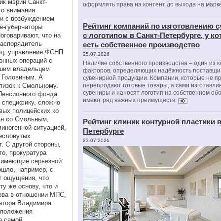
ик мэрии Санкт-
оформлять права на контент до выхода на марк
го внимания
зи с возбуждением
Рейтинг компаний по изготовлению 
е-губернаторы
с логотипом в Санкт-Петербурге, у к
оговаривают, что на
распорядитель
есть собственное производство
ец, управление ФСНП
25.07.2026
онных операций с
Наличие собственного производства – один из 
вшим владельцем
факторов, определяющих надёжность поставщи
 Головиным. А
сувенирной продукции. Компании, которые не п
близок к Смольному.
перепродают готовые товары, а сами изготавли
сувениры и наносят логотип на собственном об
 Пенсионного фонда
имеют ряд важных преимуществ.
 специфику, сложно
овых полицейских ко
зан со Смольным,
Рейтинг клиник контурной пластики в
иногенной ситуацией,
Петербурге
ресловутых
23.07.2026
т. С другой стороны,
о, прокуратура
е имеющие серьезной
ошло, например, с
т ощущения, что
у же основу, что и
ова в отношении МПС,
натора Владимира
дположения
а самой