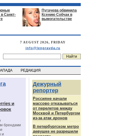
орные
Пугачева обвинила
в Санкт-
Ксению Собчак в
ге
вымогательстве
7 AUGUST 2026, FRIDAY
info@lenpravda.ru
ЗАПАДА
РЕДАКЦИЯ
га
Дежурный
репортер
Россияне начали
rries и
массово отказываться
от перелетов между
ровок
Москвой и Петербургом
из-за атак дронов
е
ми брендами
В петербургском метро
ье
девушке не разрешили
к и