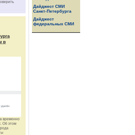
роверить
Дайджест СМИ
Санкт-Петербурга
Дайджест
федеральных СМИ
бурга
м в
га временно
. Об этом
орода
ты