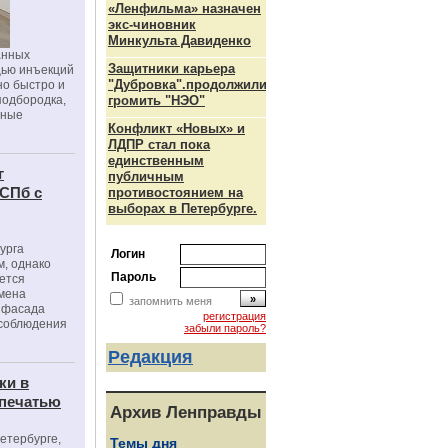
«Ленфильма» назначен
экс-чиновник
Минкульта Давиденко
анных
Защитники карьера
щью инъекций
"Дубровка".продолжили
но быстро и
подбородка,
громить "НЭО"
зные
Конфликт «Новых» и
ЛДПР стал пока
единственным
г
публичным
 СПб с
противостоянием на
выборах в Петербурге.
урга
Логин
, однако
Пароль
ется
мена
запомнить меня
я фасада
регистрация
 соблюдения
забыли пароль?
Редакция
ки в
 печатью
Архив Ленправды
Петербурге,
Темы дня