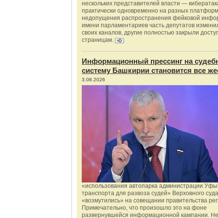
нескольких представителей власти — киберата
практически одновременно на разных платформ
недопущения распространения фейковой инфо
имени парламентариев часть депутатов измени
своих каналов, другие полностью закрыли доступ
страницам.
Информационный прессинг на судеб
систему Башкирии становится все же
3.08.2026
«использования автопарка администрации Уфы 
транспорта для развоза судей» Верховного суд
«возмутились» на совещании правительства рег
Примечательно, что произошло это на фоне
развернувшейся информационной кампании. Не