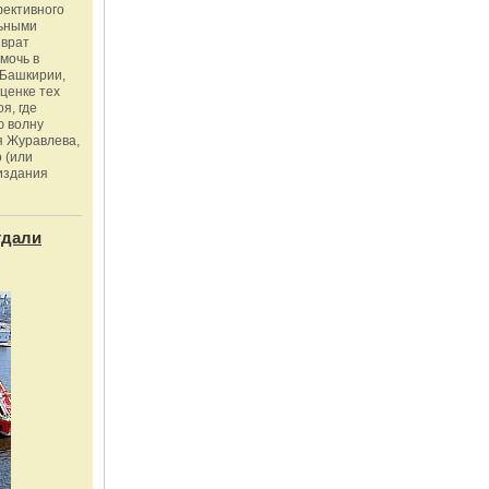
фективного
льными
зврат
омочь в
Башкирии,
ценке тех
я, где
ю волну
я Журавлева,
 (или
издания
тдали