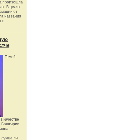
ка произошла
ах. В целях
рмации от
ла названия
 к
ную
стче
Темой
в качестве
а Башкирии
иона.
 лучше ли