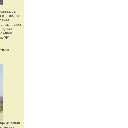
занному с
онтанка». По
 ранее
тся выпиской
, однако
мездная
я.
тказ
 предъявили
ельности,