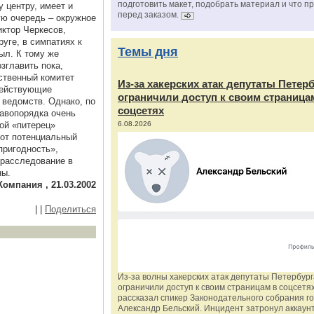
подготовить макет, подобрать материал и что п
 центру, имеет и
перед заказом.
ую очередь – окружное
иктор Черкесов,
уге, в симпатиях к
Темы дня
ыл. К тому же
зглавить пока,
ственный комитет
Из‑за хакерских атак депутаты Петер
действующие
ограничили доступ к своим страница
ведомств. Однако, по
соцсетях
равопорядка очень
ной «питерец»
6.08.2026
Вот потенциальный
пригодность»,
 расследование в
ны.
Компания , 21.03.2002
|
|
Поделиться
Из‑за волны хакерских атак депутаты Петербур
ограничили доступ к своим страницам в соцсетях
рассказал спикер Законодательного собрания г
Александр Бельский. Инцидент затронул аккаун