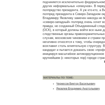
подчиняется исключительно федеральному
других неформальных «опекунов». В перв
полпредство президента. А уж кто-кто, а В
полпред президента в Северо-Западном окр
Владимиру Яковлеву замечен никогда не б
«северо-западный» полпред очень хочет во
правда, не созданный Объединенный след
(ОСК), в который должны войти все ныне 
следственные органы правоохранительных 
слухам, московские чиновники и стражи п
негативно относятся к тому, чтобы очеред
возглавил столь влиятельную структуру. 
кандидат и пытается доказать свою «проф
инициируя масштабное антикоррупционное
крупнейшем (с некоторых пор) городе стра
МАТЕРИАЛЫ ПО ТЕМЕ:
Черкесов Виктор Васильевич
Яковлев Владимир Анатольевич