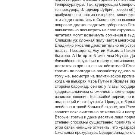
Генпрокуратуры. Так, курирующий Северо-
генпрокурора Владимир Зубрин, говоря об
возбужденных против питерских чиновнико
эти люди оказались в Смольном на высок
вопросом должен задаться губернатор Пет
внимательно посмотреть на свое окружени
читателя могут возникнуть сомнения в выд
Слишком уж сложная получается многоходо
Владимир Яковлев действительно не устр
власть. Президента Якутии Михаила Никол
быстрее. А Питер-то ближе, чем Якутия. Да 
ближайшее окружение в силу сложившихся
достаточно про нынешних обитателей Смол
тратить по полгода на разработку одного в
тому же, несмотря на политическое против
когда на выборах мэра Путин и Яковлев ок
стороны баррикад, сейчас у главы государ
градоначальником сложились вполне норм
взаимоотношения. Без особой лирики, но и
подозрений и натянутости. Правда, в боль
особенно в такой большой стране, как Росс
зависит исключительно от желаний и настр
Вторые, третьи и даже десятые лица подч
степени способны существенно повлиять н
этой связи нелишне отметить, что «разра
Смольный прокуратура Северо-Западного о