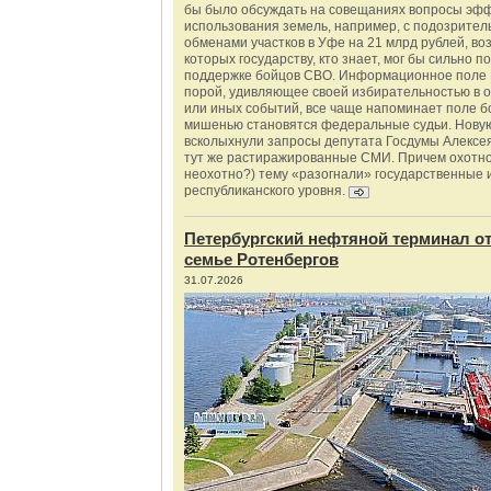
бы было обсуждать на совещаниях вопросы эф
использования земель, например, с подозрите
обменами участков в Уфе на 21 млрд рублей, во
которых государству, кто знает, мог бы сильно п
поддержке бойцов СВО. Информационное поле 
порой, удивляющее своей избирательностью в о
или иных событий, все чаще напоминает поле бо
мишенью становятся федеральные судьи. Нову
всколыхнули запросы депутата Госдумы Алексе
тут же растиражированные СМИ. Причем охотно
неохотно?) тему «разогнали» государственные 
республиканского уровня.
Петербургский нефтяной терминал о
семье Ротенбергов
31.07.2026