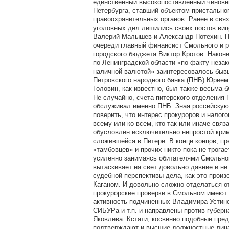
единственный высокопоставленный чиновн
Петербурга, ставший объектом пристально
правоохранительных органов. Ранее в свя
уголовных дел лишились своих постов виц
Валерий Малышев и Александр Потехин. П
очереди главный финансист Смольного и 
городского бюджета Виктор Кротов. Након
по Ленинградской области «по факту незак
наличной валютой» заинтересовалось бы
Петровского народного банка (ПНБ) Юрием
Головин, как известно, был также весьма 
Не случайно, счета питерского отделения
обслуживал именно ПНБ. Зная российскую
поверить, что интерес прокуроров и налог
всему или ко всем, кто так или иначе свя
обусловлен исключительно непростой крим
сложившейся в Питере. В конце концов, п
«тамбовцев» и прочих никто пока не трогае
усиленно занимаясь обитателями Смольног
вытаскивает на свет довольно давние и н
судебной перспективы дела, как это произ
Каганом. И довольно сложно отделаться о
прокурорские проверки в Смольном имеют т
активность подчиненных Владимира Устин
СИБУРа и т.п. и направлены против губер
Яковлева. Кстати, косвенно подобные пре
подтверждают и высшие должностные лиц