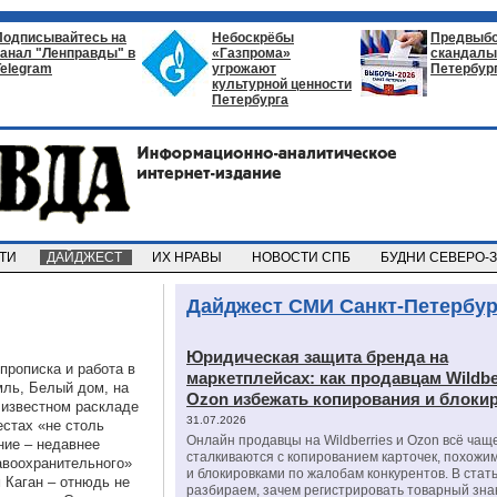
Подписывайтесь на
Небоскрёбы
Предвыб
канал "Ленправды" в
«Газпрома»
скандалы 
Telegram
угрожают
Петербур
культурной ценности
Петербурга
СТИ
ДАЙДЖЕСТ
ИХ НРАВЫ
НОВОСТИ СПБ
БУДНИ СЕВЕРО-
Дайджест СМИ Санкт-Петербур
Юридическая защита бренда на
прописка и работа в
маркетплейсах: как продавцам Wildbe
мль, Белый дом, на
Ozon избежать копирования и блоки
 известном раскладе
31.07.2026
естах «не столь
Онлайн продавцы на Wildberries и Ozon всё чащ
ние – недавнее
сталкиваются с копированием карточек, похожи
авоохранительного»
и блокировками по жалобам конкурентов. В стат
 Каган – отнюдь не
разбираем, зачем регистрировать товарный зна