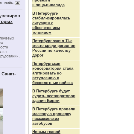
провезти
етплейс.
шпица‑инвалида
В Петербурге
сувениров
стабилизировалась
оторых
ситуация с
обеспечением
топливом
ключевых
Петербург занял 11-е
ка
место среди регионов
росто
России по качеству
вают
дорог
орудовании,
Петербургская
консерватория стала
агитировать ко
 Санкт-
вступлению в
беспилотные войска
В Петербурге будут
судить реставраторов
здания Биржи
В Петербурге провели
массовую проверку
пассажирских
автобусов
Новым главой