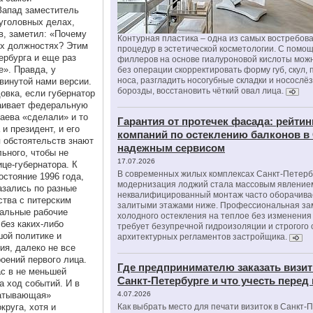
Запад заместитель
 уголовных делах,
в, заметил: «Почему
Контурная пластика – одна из самых востребов
их должностях? Этим
процедур в эстетической косметологии. С помо
ербурга и еще раз
филлеров на основе гиалуроновой кислоты мож
е». Правда, у
без операции скорректировать форму губ, скул, 
носа, разгладить носогубные складки и носослё
винутой нами версии.
борозды, восстановить чёткий овал лица.
вка, если губернатор
аивает федеральную
аева «сделали» и то
Гарантия от протечек фасада: рейтин
и президент, и его
компаний по остеклению балконов в
 обстоятельств знают
надежным сервисом
ьного, чтобы не
17.07.2026
ице-губернатора. К
В современных жилых комплексах Санкт-Петерб
остояние 1996 года,
модернизация лоджий стала массовым явлением
азались по разные
неквалифицированный монтаж часто оборачива
ства с питерским
залитыми этажами ниже. Профессиональная за
альные рабочие
холодного остекления на теплое без изменени
 без каких-либо
требует безупречной гидроизоляции и строгого
шой политике и
архитектурных регламентов застройщика.
ия, далеко не все
оений первого лица.
Где предпринимателю заказать визит
ас в не меньшей
Санкт-Петербурге и что учесть перед
а ход событий. И в
батывающая»
4.07.2026
круга, хотя и
Как выбрать место для печати визиток в Санкт-