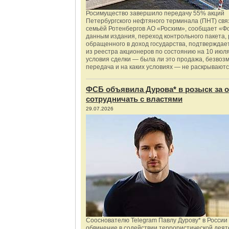
Росимущество завершило передачу 55% акций
Петербургского нефтяного терминала (ПНТ) свя
семьёй Ротенбергов АО «Росхим», сообщает «Ф
данным издания, переход контрольного пакета,
обращенного в доход государства, подтверждае
из реестра акционеров по состоянию на 10 июля
условия сделки — была ли это продажа, безвоз
передача и на каких условиях — не раскрываютс
ФСБ объявила Дурова* в розыск за о
сотрудничать с властями
29.07.2026
Сооснователю Telegram Павлу Дурову* в России
обвинение в содействии террористической деят