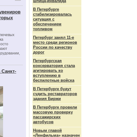
шпица‑инвалида
В Петербурге
сувениров
стабилизировалась
оторых
ситуация с
обеспечением
топливом
ключевых
Петербург занял 11-е
ка
место среди регионов
росто
России по качеству
вают
дорог
орудовании,
Петербургская
консерватория стала
агитировать ко
 Санкт-
вступлению в
беспилотные войска
В Петербурге будут
судить реставраторов
здания Биржи
В Петербурге провели
массовую проверку
пассажирских
автобусов
Новым главой
«Ленфильма» назначен