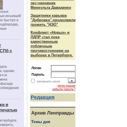
экс-чиновник
Минкульта Давиденко
анных
Защитники карьера
щью инъекций
"Дубровка".продолжили
но быстро и
подбородка,
громить "НЭО"
зные
Конфликт «Новых» и
ЛДПР стал пока
единственным
г
публичным
 СПб с
противостоянием на
выборах в Петербурге.
урга
Логин
, однако
Пароль
ется
мена
запомнить меня
я фасада
регистрация
 соблюдения
забыли пароль?
Редакция
ки в
 печатью
Архив Ленправды
Петербурге,
Темы дня
роверить