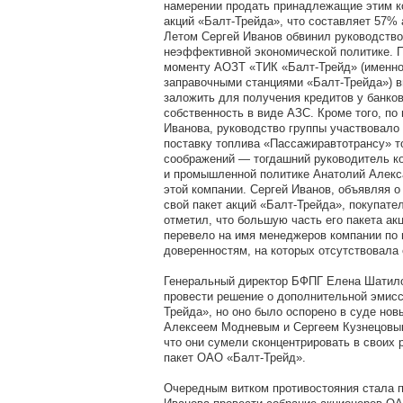
намерении продать принадлежащие этим к
акций «Балт-Трейда», что составляет 57% 
Летом Сергей Иванов обвинил руководство
неэффективной экономической политике. П
моменту АОЗТ «ТИК «Балт-Трейд» (именно
заправочными станциями «Балт-Трейда») 
заложить для получения кредитов у банко
собственность в виде АЗС. Кроме того, по
Иванова, руководство группы участвовало 
поставку топлива «Пассажиравтотрансу» т
соображений — тогдашний руководитель ко
и промышленной политике Анатолий Алекс
этой компании. Сергей Иванов, объявляя о
свой пакет акций «Балт-Трейда», покупате
отметил, что большую часть его пакета а
перевело на имя менеджеров компании по
доверенностям, на которых отсутствовала 
Генеральный директор БФПГ Елена Шатил
провести решение о дополнительной эмисс
Трейда», но оно было оспорено в суде но
Алексеем Модневым и Сергеем Кузнецовы
что они сумели сконцентрировать в своих 
пакет ОАО «Балт-Трейд».
Очередным витком противостояния стала 