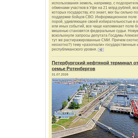
использования земель, например, с подозрите
обменами участков в Уфе на 21 млрд рублей, во
которых государству, кто знает, мог бы сильно п
поддержке бойцов СВО. Информационное поле 
порой, удивляющее своей избирательностью в о
или иных событий, все чаще напоминает поле бо
мишенью становятся федеральные судьи. Нову
всколыхнули запросы депутата Госдумы Алексе
тут же растиражированные СМИ. Причем охотно
неохотно?) тему «разогнали» государственные 
республиканского уровня.
Петербургский нефтяной терминал о
семье Ротенбергов
31.07.2026