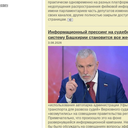
практически одновременно на разных платформ
еевич
недопущения распространения фейковой инфо
имени парламентариев часть депутатов измени
своих каналов, другие полностью закрыли доступ
страницам.
Информационный прессинг на судеб
систему Башкирии становится все же
3.08.2026
«использования автопарка администрации Уфы 
транспорта для развоза судей» Верховного суд
«возмутились» на совещании правительства рег
Примечательно, что произошло это на фоне
развернувшейся информационной кампании. Не
бы было обсуждать на совещаниях вопросы эф