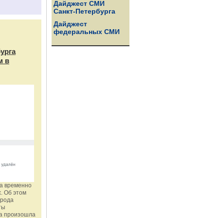
Дайджест СМИ
Санкт-Петербурга
Дайджест
федеральных СМИ
бурга
м в
га временно
. Об этом
орода
ты
ка произошла