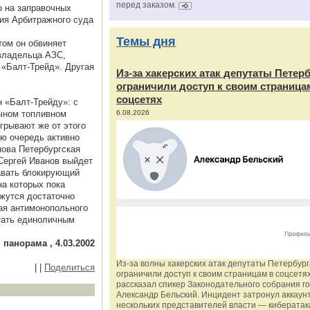
перед заказом.
о на заправочных
ния Арбитражного суда
Темы дня
том он обвиняет
владельца АЗС,
«Балт-Трейд». Другая
Из‑за хакерских атак депутаты Петер
ограничили доступ к своим страница
соцсетях
 «Балт-Трейду»: с
ичном топливном
6.08.2026
грывают же от этого
ую очередь активно
ова Петербургская
 Сергей Иванов выйдет
авать блокирующий
на которых пока
ажутся достаточно
шая антимонопольного
тать единоличным
 панорама , 4.03.2002
Из‑за волны хакерских атак депутаты Петербур
|
|
Поделиться
ограничили доступ к своим страницам в соцсетях
рассказал спикер Законодательного собрания г
Александр Бельский. Инцидент затронул аккаун
нескольких представителей власти — киберата