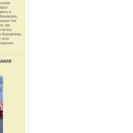
льными
зврат
омочь в
Башкирии,
ценке тех
я, где
ю волну
я Журавлева,
 (или
издания
тдали