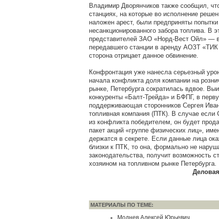
Владимир Дворянчиков также сообщил, чт
станциях, на которые во исполнение реше
наложен арест, были предприняты попытки
несанкционированного забора топлива. В э
представителей ЗАО «Норд-Вест Ойл» — 
передавшего станции в аренду АОЗТ «ТИК 
сторона отрицает данное обвинение.
Конфронтация уже нанесла серьезный урон
начала конфликта доля компании на розн
рынке, Петербурга сократилась вдвое. Выи
конкуренты «Балт-Трейда» и БФПГ, в перв
поддерживающая сторонников Сергея Иван
топливная компания (ПТК). В случае если
из конфликта победителем, он будет прод
пакет акций «группе физических лиц», име
держатся в секрете. Если данные лица ок
близки к ПТК, то она, формально не нару
законодательства, получит возможность с
хозяином на топливном рынке Петербурга.
Деловая
МАТЕРИАЛЫ ПО ТЕМЕ:
Моднев Алексей Юрьевич