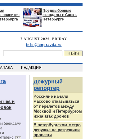
ая
Предвыборные
а появится
скандалы в Санкт-
етербурга
Петербурге
7 AUGUST 2026, FRIDAY
info@lenpravda.ru
ЗАПАДА
РЕДАКЦИЯ
га
Дежурный
репортер
Россияне начали
rries и
массово отказываться
от перелетов между
ровок
Москвой и Петербургом
из-за атак дронов
е
ми брендами
В петербургском метро
ье
девушке не разрешили
к и
провезти
етплейс.