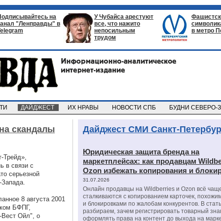
Подписывайтесь на
У Чубайса арестуют
Фашистск
канал "Ленправды" в
все, что нажито
символик
Telegram
непосильным
в метро П
трудом
СТИ
ДАЙДЖЕСТ
ИХ НРАВЫ
НОВОСТИ СПБ
БУДНИ СЕВЕРО-
на скандалы
Дайджест СМИ Санкт-Петербур
Юридическая защита бренда на
-Трейд»,
маркетплейсах: как продавцам Wildbe
ь в связи с
Ozon избежать копирования и блоки
то серьезной
31.07.2026
-Запада.
Онлайн продавцы на Wildberries и Ozon всё чащ
сталкиваются с копированием карточек, похожи
анное 8 августа 2001
и блокировками по жалобам конкурентов. В стат
ком БФПГ,
разбираем, зачем регистрировать товарный зна
Вест Ойл", о
оформлять права на контент до выхода на марк