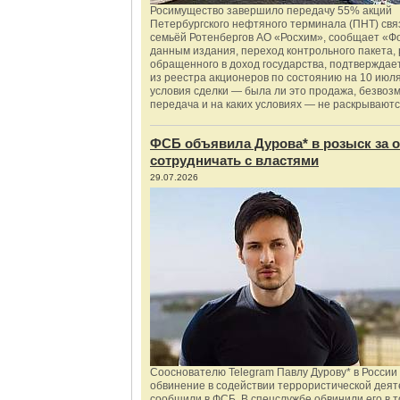
Росимущество завершило передачу 55% акций
Петербургского нефтяного терминала (ПНТ) свя
семьёй Ротенбергов АО «Росхим», сообщает «Ф
данным издания, переход контрольного пакета,
обращенного в доход государства, подтверждае
из реестра акционеров по состоянию на 10 июля
условия сделки — была ли это продажа, безвоз
передача и на каких условиях — не раскрываютс
ФСБ объявила Дурова* в розыск за о
сотрудничать с властями
29.07.2026
Сооснователю Telegram Павлу Дурову* в России
обвинение в содействии террористической деят
сообщили в ФСБ. В спецслужбе обвинили его в то