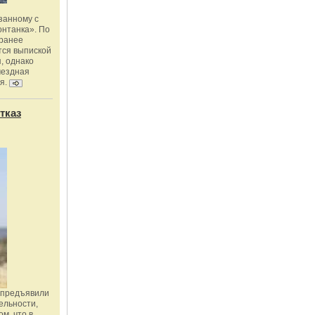
занному с
онтанка». По
 ранее
тся выпиской
, однако
мездная
я.
тказ
 предъявили
ельности,
м, что в