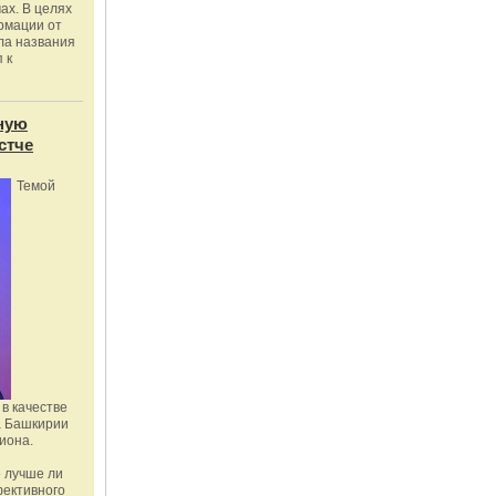
ах. В целях
рмации от
ла названия
 к
ную
стче
Темой
в качестве
а Башкирии
иона.
 лучше ли
фективного