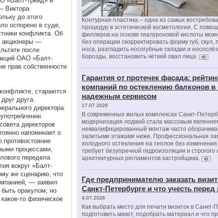
О «Балт-Трейд» и
 — Виктора
ольку до этого
Контурная пластика – одна из самых востребов
ло оспорено в суде,
процедур в эстетической косметологии. С помо
стники конфликта. Об
филлеров на основе гиалуроновой кислоты мож
е акционеры —
без операции скорректировать форму губ, скул, 
носа, разгладить носогубные складки и носослё
ультате после
борозды, восстановить чёткий овал лица.
акций ОАО «Балт-
ие прав собственности
Гарантия от протечек фасада: рейтин
компаний по остеклению балконов в
конфликте, стараются
надежным сервисом
друг друга.
17.07.2026
нерального директора
В современных жилых комплексах Санкт-Петерб
оупотреблении
модернизация лоджий стала массовым явлением
совета директоров
неквалифицированный монтаж часто оборачива
тоянно напоминает о
залитыми этажами ниже. Профессиональная за
о противостояние
холодного остекления на теплое без изменени
ными процессами,
требует безупречной гидроизоляции и строгого
илового передела
архитектурных регламентов застройщика.
ия вокруг «Балт-
ому же сценарию, что
Где предпринимателю заказать визит
омпанией, — заявил
Санкт-Петербурге и что учесть перед
 быть оракулом, но
 какое-то физическое
4.07.2026
Как выбрать место для печати визиток в Санкт-
подготовить макет, подобрать материал и что п