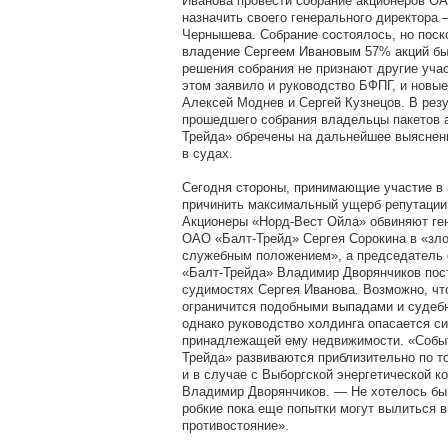
Иванова провести собрание акционеров ОА
назначить своего генерального директора
Чернышева. Собрание состоялось, но поск
владение Сергеем Ивановым 57% акций бы
решения собрания не признают другие уча
этом заявило и руководство БФПГ, и новы
Алексей Моднев и Сергей Кузнецов. В рез
прошедшего собрания владельцы пакетов 
Трейда» обречены на дальнейшее выяснен
в судах.
Сегодня стороны, принимающие участие в 
причинить максимальный ущерб репутации 
Акционеры «Норд-Вест Ойла» обвиняют ге
ОАО «Балт-Трейд» Сергея Сорокина в «зл
служебным положением», а председатель 
«Балт-Трейда» Владимир Дворянчиков пос
судимостях Сергея Иванова. Возможно, чт
ограничится подобными выпадами и судеб
однако руководство холдинга опасается с
принадлежащей ему недвижимости. «Событ
Трейда» развиваются приблизительно по т
и в случае с Выборгской энергетической к
Владимир Дворянчиков. — Не хотелось бы
робкие пока еще попытки могут вылиться в
противостояние».