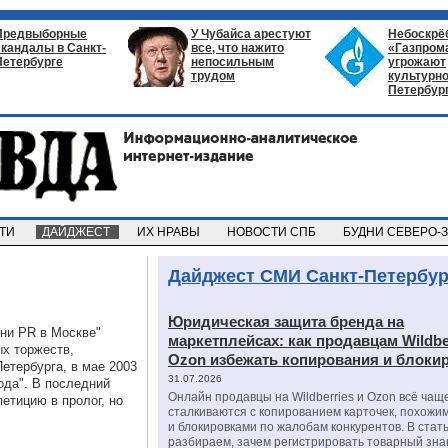
Предвыборные
У Чубайса арестуют
Небоскрё
скандалы в Санкт-
все, что нажито
«Газпром
Петербурге
непосильным
угрожают
трудом
культурно
Петербур
СТИ
ДАЙДЖЕСТ
ИХ НРАВЫ
НОВОСТИ СПБ
БУДНИ СЕВЕРО-
Дайджест СМИ Санкт-Петербур
Юридическая защита бренда на
Дни PR в Москве"
маркетплейсах: как продавцам Wildbe
х торжеств,
Ozon избежать копирования и блоки
етербурга, в мае 2003
31.07.2026
ода". В последний
Онлайн продавцы на Wildberries и Ozon всё чащ
етицию в пролог, но
сталкиваются с копированием карточек, похожи
и блокировками по жалобам конкурентов. В стат
разбираем, зачем регистрировать товарный зна