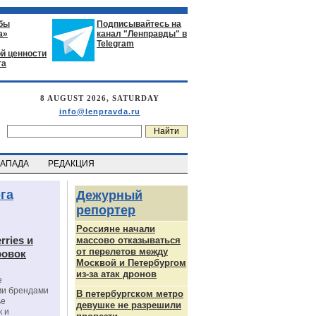
бы
Подписывайтесь на
а»
канал "Ленправды" в
Telegram
й ценности
га
8 AUGUST 2026, SATURDAY
info@lenpravda.ru
ЗАПАДА
РЕДАКЦИЯ
га
Дежурный
репортер
Россияне начали
rries и
массово отказываться
от перелетов между
ровок
Москвой и Петербургом
из-за атак дронов
е
ми брендами
В петербургском метро
ье
девушке не разрешили
к и