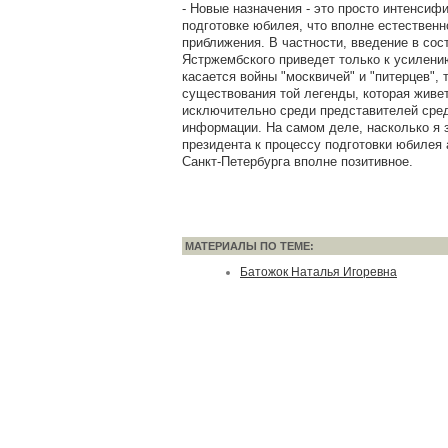
- Новые назначения - это просто интенсиф
подготовке юбилея, что вполне естественн
приближения. В частности, введение в сос
Ястржембского приведет только к усилени
касается войны "москвичей" и "питерцев",
существования той легенды, которая живе
исключительно среди представителей сре
информации. На самом деле, насколько я 
президента к процессу подготовки юбилея
Санкт-Петербурга вполне позитивное.
МАТЕРИАЛЫ ПО ТЕМЕ:
Батожок Наталья Игоревна