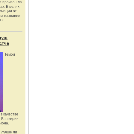
ка произошла
ах. В целях
рмации от
ла названия
 к
ную
стче
Темой
в качестве
а Башкирии
иона.
 лучше ли