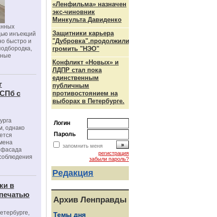
«Ленфильма» назначен
экс-чиновник
Минкульта Давиденко
анных
Защитники карьера
щью инъекций
"Дубровка".продолжили
но быстро и
подбородка,
громить "НЭО"
зные
Конфликт «Новых» и
ЛДПР стал пока
единственным
г
публичным
 СПб с
противостоянием на
выборах в Петербурге.
урга
Логин
, однако
Пароль
ется
мена
запомнить меня
я фасада
регистрация
 соблюдения
забыли пароль?
Редакция
ки в
 печатью
Архив Ленправды
Петербурге,
Темы дня