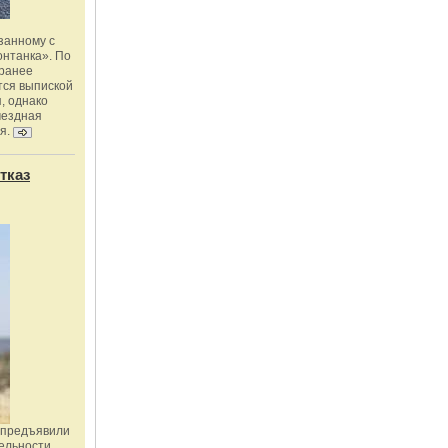
занному с
онтанка». По
 ранее
тся выпиской
, однако
мездная
я.
тказ
 предъявили
ельности,