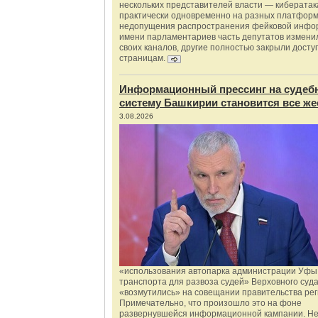
нескольких представителей власти — киберата
практически одновременно на разных платформ
недопущения распространения фейковой инфо
имени парламентариев часть депутатов измени
своих каналов, другие полностью закрыли доступ
страницам.
Информационный прессинг на судеб
систему Башкирии становится все же
3.08.2026
«использования автопарка администрации Уфы 
транспорта для развоза судей» Верховного суд
«возмутились» на совещании правительства рег
Примечательно, что произошло это на фоне
развернувшейся информационной кампании. Не