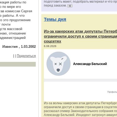
подготовить макет, подобрать материал и что п
икация работы по
перед заказом.
о по мере его
тав комиссии Сергея
ю работы. А что
Темы дня
 то это продолжение
т почти
дств массовой
Из‑за хакерских атак депутаты Петер
знаю, отношение
ограничили доступ к своим страница
 администрацией
соцсетях
Известия , 1.03.2002
6.08.2026
|
|
Поделиться
Из‑за волны хакерских атак депутаты Петербур
ограничили доступ к своим страницам в соцсетях
рассказал спикер Законодательного собрания г
Александр Бельский. Инцидент затронул аккаун