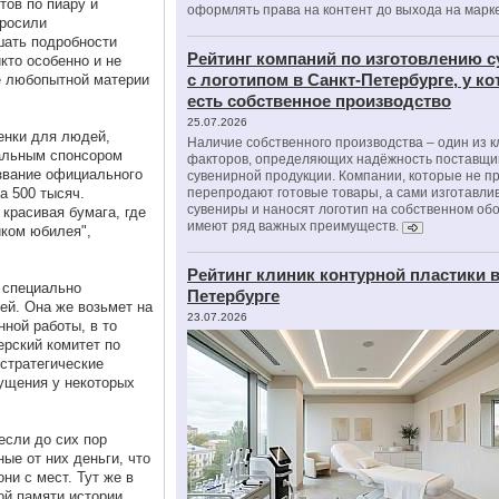
тов по пиару и
оформлять права на контент до выхода на марк
просили
шать подробности
Рейтинг компаний по изготовлению 
кто особенно и не
с логотипом в Санкт-Петербурге, у к
е любопытной материи
есть собственное производство
25.07.2026
енки для людей,
Наличие собственного производства – один из 
ральным спонсором
факторов, определяющих надёжность поставщи
звание официального
сувенирной продукции. Компании, которые не п
а 500 тысяч.
перепродают готовые товары, а сами изготавли
сувениры и наносят логотип на собственном об
красивая бумага, где
имеют ряд важных преимуществ.
иком юбилея",
Рейтинг клиник контурной пластики в
 специально
Петербурге
ей. Она же возьмет на
23.07.2026
ной работы, в то
ерский комитет по
стратегические
ущения у некоторых
если до сих пор
ные от них деньги, что
ни с мест. Тут же в
ой памяти истории