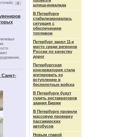
провезти
етплейс.
шпица‑инвалида
В Петербурге
сувениров
стабилизировалась
оторых
ситуация с
обеспечением
топливом
ключевых
Петербург занял 11-е
ка
место среди регионов
росто
России по качеству
вают
дорог
орудовании,
Петербургская
консерватория стала
агитировать ко
 Санкт-
вступлению в
беспилотные войска
В Петербурге будут
судить реставраторов
здания Биржи
В Петербурге провели
массовую проверку
пассажирских
автобусов
Новым главой