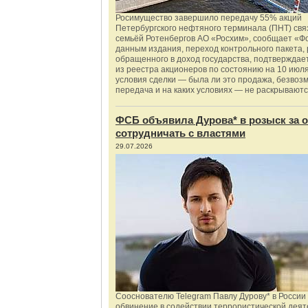
Росимущество завершило передачу 55% акций
Петербургского нефтяного терминала (ПНТ) свя
семьёй Ротенбергов АО «Росхим», сообщает «Ф
данным издания, переход контрольного пакета,
обращенного в доход государства, подтверждае
из реестра акционеров по состоянию на 10 июля
условия сделки — была ли это продажа, безвоз
передача и на каких условиях — не раскрываютс
ФСБ объявила Дурова* в розыск за о
сотрудничать с властями
29.07.2026
Сооснователю Telegram Павлу Дурову* в России
обвинение в содействии террористической деят