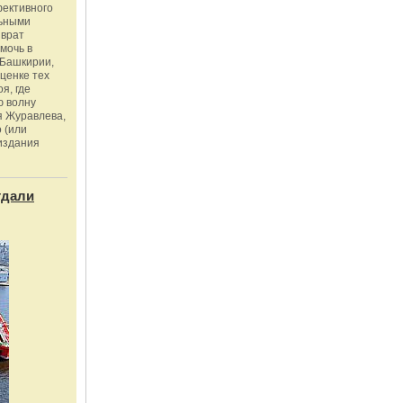
фективного
льными
зврат
омочь в
Башкирии,
ценке тех
я, где
ю волну
я Журавлева,
 (или
издания
тдали