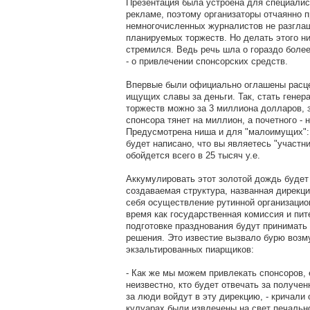
Презентация была устроена для специалис
рекламе, поэтому организаторы отчаянно 
немногочисленных журналистов не разгла
планируемых торжеств. Но делать этого ни
стремился. Ведь речь шла о гораздо боле
- о привлечении спонсорских средств.
Впервые были официально оглашены расц
ищущих славы за деньги. Так, стать гене
торжеств можно за 3 миллиона долларов, 
спонсора тянет на миллион, а почетного - н
Предусмотрена ниша и для "малоимущих": 
будет написано, что вы являетесь "участн
обойдется всего в 25 тысяч у.е.
Аккумулировать этот золотой дождь будет
создаваемая структура, названная дирекци
себя осуществление рутинной организацион
время как государственная комиссия и пит
подготовке празднования будут принимать 
решения. Это известие вызвало бурю возм
экзальтированных пиарщиков:
- Как же мы можем привлекать спонсоров, 
неизвестно, кто будет отвечать за получен
за люди войдут в эту дирекцию, - кричали о
кулуарах были извлечены на свет печальн