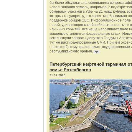
бы было обсуждать на совещаниях вопросы эф
использования земель, например, с подозрите
обменами участков в Уфе на 21 млрд рублей, во
которых государству, кто знает, мог бы сильно п
поддержке бойцов СВО. Информационное поле 
порой, удивляющее своей избирательностью в о
или иных событий, все чаще напоминает поле бо
мишенью становятся федеральные судьи. Нову
всколыхнули запросы депутата Госдумы Алексе
тут же растиражированные СМИ. Причем охотно
неохотно?) тему «разогнали» государственные 
республиканского уровня.
Петербургский нефтяной терминал о
семье Ротенбергов
31.07.2026