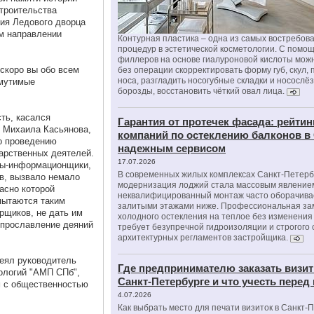
строительства
ия Ледового дворца
ом направлении
Контурная пластика – одна из самых востребов
процедур в эстетической косметологии. С помо
филлеров на основе гиалуроновой кислоты мож
 скоро вы обо всем
без операции скорректировать форму губ, скул, 
носа, разгладить носогубные складки и носослё
змутимые
борозды, восстановить чёткий овал лица.
ть, касался
Гарантия от протечек фасада: рейтин
 Михаила Касьянова,
компаний по остеклению балконов в
по проведению
надежным сервисом
арственных деятелей.
17.07.2026
сты-информационщики,
В современных жилых комплексах Санкт-Петерб
в, вызвало немало
модернизация лоджий стала массовым явлением
асно которой
неквалифицированный монтаж часто оборачива
пытаются таким
залитыми этажами ниже. Профессиональная за
рщиков, не дать им
холодного остекления на теплое без изменени
 прославление деяний
требует безупречной гидроизоляции и строгого
архитектурных регламентов застройщика.
веял руководитель
Где предпринимателю заказать визит
ологий "АМП СПб",
Санкт-Петербурге и что учесть перед
м с общественностью
4.07.2026
Как выбрать место для печати визиток в Санкт-