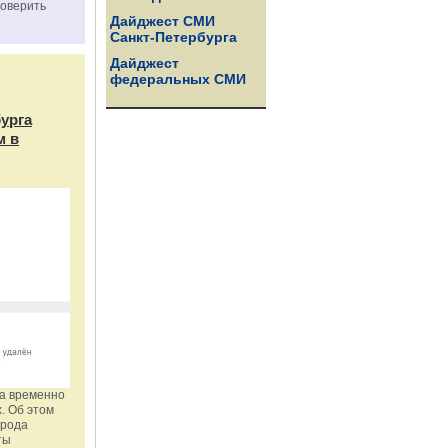
роверить
Дайджест СМИ
Санкт-Петербурга
Дайджест
федеральных СМИ
бурга
м в
га временно
. Об этом
орода
ты