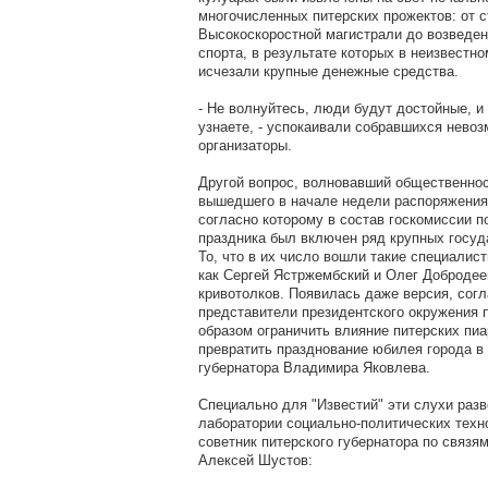
многочисленных питерских прожектов: от 
Высокоскоростной магистрали до возведен
спорта, в результате которых в неизвестн
исчезали крупные денежные средства.
- Не волнуйтесь, люди будут достойные, и
узнаете, - успокаивали собравшихся нево
организаторы.
Другой вопрос, волновавший общественнос
вышедшего в начале недели распоряжения
согласно которому в состав госкомиссии 
праздника был включен ряд крупных госуд
То, что в их число вошли такие специали
как Сергей Ястржембский и Олег Добродее
кривотолков. Появилась даже версия, согл
представители президентского окружения 
образом ограничить влияние питерских пиа
превратить празднование юбилея города в
губернатора Владимира Яковлева.
Специально для "Известий" эти слухи раз
лаборатории социально-политических техн
советник питерского губернатора по связя
Алексей Шустов: