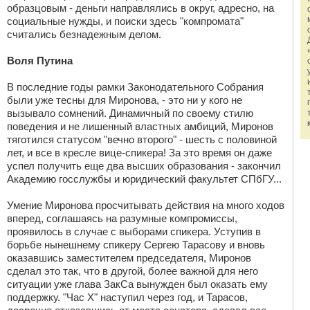
образцовым - деньги направлялись в округ, адресно, на
социальные нужды, и поиски здесь "компромата"
считались безнадежным делом.
Воля Путина
В последние годы рамки Законодательного Собрания
были уже тесны для Миронова, - это ни у кого не
вызывало сомнений. Динамичный по своему стилю
поведения и не лишенный властных амбиций, Миронов
тяготился статусом "вечно второго" - шесть с половиной
лет, и все в кресле вице-спикера! За это время он даже
успел получить еще два высших образования - закончил
Академию госслужбы и юридический факультет СПбГУ...
Умение Миронова просчитывать действия на много ходов
вперед, соглашаясь на разумные компромиссы,
проявилось в случае с выборами спикера. Уступив в
борьбе нынешнему спикеру Сергею Тарасову и вновь
оказавшись заместителем председателя, Миронов
сделал это так, что в другой, более важной для него
ситуации уже глава ЗакСа вынужден был оказать ему
поддержку. "Час Х" наступил через год, и Тарасов,