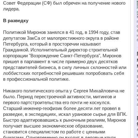
Совет Федерации (СФ) был обречен на получение нового
лидера.
В разведку
Политикой Миронов занялся в 41 год, в 1994 году, став
депутатом ЗакСа от малопрестижного округа в районе
Петербурга, который в просторечии называют
Гражданкой. Исполнительный директор строительной
корпорации "Возрождение Санкт-Петербурга", Миронов
пришел в парламент в числе примерно двух десятков
представителей бизнеса, в силу личных склонностей или
лоббистских потребностей решивших попробовать себя
в профессиональной политике.
Никакого политического опыта у Сергея Михайловича не
было. Период перестроечной активности, митингов и
первого партстроительства его почти не коснулся.
Старший инженер-геофизик более десяти лет провел в
разведке, в экспедициях, искал урановое сырье для ВПК.
Быстро адаптировавшись к рыночным реалиям, Миронов
получает высшее экономическое образование,
становится специалистом по работе с ценными
бумагами. Одновременно он входит в деловые круги