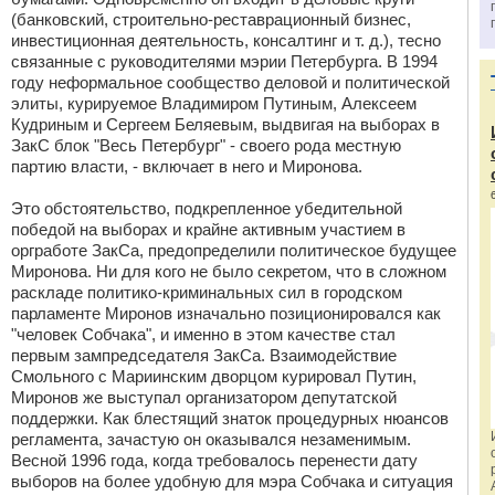
(банковский, строительно-реставрационный бизнес,
инвестиционная деятельность, консалтинг и т. д.), тесно
связанные с руководителями мэрии Петербурга. В 1994
году неформальное сообщество деловой и политической
элиты, курируемое Владимиром Путиным, Алексеем
Кудриным и Сергеем Беляевым, выдвигая на выборах в
ЗакС блок "Весь Петербург" - своего рода местную
партию власти, - включает в него и Миронова.
Это обстоятельство, подкрепленное убедительной
победой на выборах и крайне активным участием в
оргработе ЗакСа, предопределили политическое будущее
Миронова. Ни для кого не было секретом, что в сложном
раскладе политико-криминальных сил в городском
парламенте Миронов изначально позиционировался как
"человек Собчака", и именно в этом качестве стал
первым зампредседателя ЗакСа. Взаимодействие
Смольного с Мариинским дворцом курировал Путин,
Миронов же выступал организатором депутатской
поддержки. Как блестящий знаток процедурных нюансов
регламента, зачастую он оказывался незаменимым.
Весной 1996 года, когда требовалось перенести дату
выборов на более удобную для мэра Собчака и ситуация