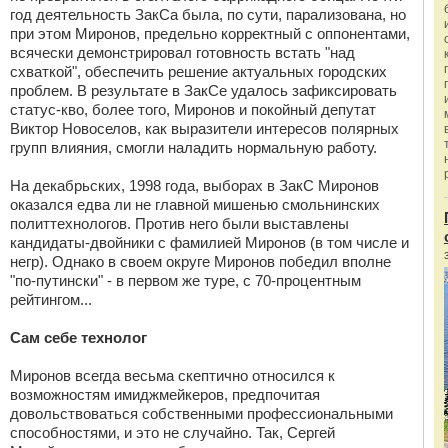
год деятельность ЗакСа была, по сути, парализована, но
при этом Миронов, предельно корректный с оппонентами,
всячески демонстрировал готовность встать "над
схваткой", обеспечить решение актуальных городских
проблем. В результате в ЗакСе удалось зафиксировать
статус-кво, более того, Миронов и покойный депутат
Виктор Новоселов, как выразители интересов полярных
групп влияния, смогли наладить нормальную работу.
На декабрьских, 1998 года, выборах в ЗакС Миронов
оказался едва ли не главной мишенью смольнинских
политтехнологов. Против него были выставлены
кандидаты-двойники с фамилией Миронов (в том числе и
негр). Однако в своем округе Миронов победил вполне
"по-путински" - в первом же туре, с 70-процентным
рейтингом...
Сам себе технолог
Миронов всегда весьма скептично относился к
возможностям имиджмейкеров, предпочитая
довольствоваться собственными профессиональными
способностями, и это не случайно. Так, Сергей