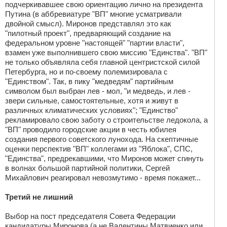
подчеркивавшее свою ориентацию лично на президента
Путина (в аббревиатуре "ВП" многие усматривали
двойной смысл). Миронов представлял это как
"пилотный проект", предваряющий создание на
федеральном уровне "настоящей" "партии власти",
взамен уже выполнившего свою миссию "Единства". "ВП"
не только объявляла себя главной центристской силой
Петербурга, но и по-своему полемизировала с
"Единством". Так, в пику "медведям" партийным
символом был выбран лев - мол, "и медведь, и лев -
звери сильные, самостоятельные, хотя и живут в
различных климатических условиях"; "Единство"
рекламировало свою заботу о строительстве ледокола, а
"ВП" проводило городские акции в честь юбилея
создания первого советского лунохода. На скептичные
оценки перспектив "ВП" коллегами из "Яблока", СПС,
"Единства", предрекавшими, что Миронов может сгинуть
в волнах большой партийной политики, Сергей
Михайлович реагировал невозмутимо - время покажет...
Третий не лишний
Выбор на пост председателя Совета Федерации
кандидатуры Миронова (а не Валентины Матвиенко или