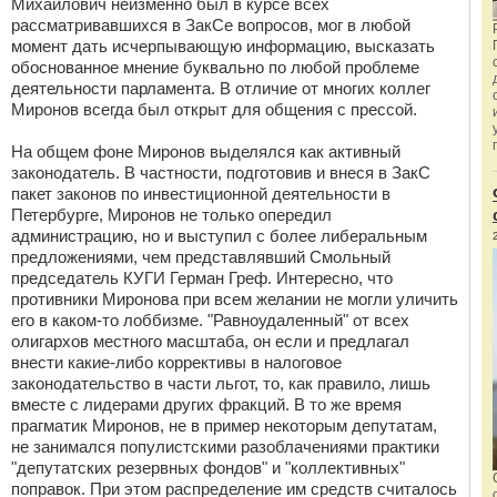
Михайлович неизменно был в курсе всех
рассматривавшихся в ЗакСе вопросов, мог в любой
момент дать исчерпывающую информацию, высказать
обоснованное мнение буквально по любой проблеме
деятельности парламента. В отличие от многих коллег
Миронов всегда был открыт для общения с прессой.
На общем фоне Миронов выделялся как активный
законодатель. В частности, подготовив и внеся в ЗакС
пакет законов по инвестиционной деятельности в
Петербурге, Миронов не только опередил
администрацию, но и выступил с более либеральным
предложениями, чем представлявший Смольный
председатель КУГИ Герман Греф. Интересно, что
противники Миронова при всем желании не могли уличить
его в каком-то лоббизме. "Равноудаленный" от всех
олигархов местного масштаба, он если и предлагал
внести какие-либо коррективы в налоговое
законодательство в части льгот, то, как правило, лишь
вместе с лидерами других фракций. В то же время
прагматик Миронов, не в пример некоторым депутатам,
не занимался популистскими разоблачениями практики
"депутатских резервных фондов" и "коллективных"
поправок. При этом распределение им средств считалось