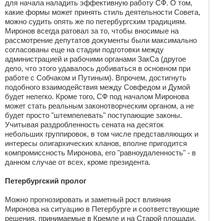
для начала наладить эффективную работу СФ. О том,
какие формы может принять стиль деятельности Совета,
можно судить опять же по петербургским традициям.
Миронов всегда ратовал за то, чтобы вносимые на
рассмотрение депутатов документы были максимально
согласованы еще на стадии подготовки между
администрацией и рабочими органами ЗакСа (другое
дело, что этого удавалось добиваться в основном при
работе с Собчаком и Путиным). Впрочем, достигнуть
подобного взаимодействия между Совфедом и Думой
будет нелегко. Кроме того, СФ под началом Миронова
может стать реальным законотворческим органом, а не
будет просто "штемпелевать" поступающие законы.
Учитывая раздробленность сената на десяток
небольших группировок, в том числе представляющих и
интересы олигархических кланов, вполне пригодится
компромиссность Миронова, его "равноудаленность" - в
данном случае от всех, кроме президента.
Петербургский пролог
Можно прогнозировать и заметный рост влияния
Миронова на ситуацию в Петербурге и соответствующие
решения, принимаемые в Кремле и на Старой площади.