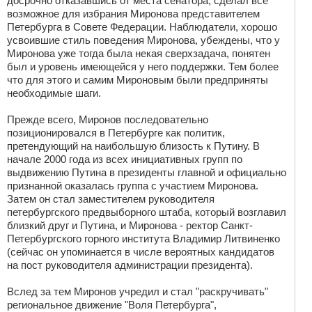
досрочно отказавшись от места сенатора, сделал все
возможное для избрания Миронова представителем
Петербурга в Совете Федерации. Наблюдатели, хорошо
усвоившие стиль поведения Миронова, убеждены, что у
Миронова уже тогда была некая сверхзадача, понятен
был и уровень имеющейся у него поддержки. Тем более
что для этого и самим Мироновым были предприняты
необходимые шаги.
Прежде всего, Миронов последовательно
позиционировался в Петербурге как политик,
претендующий на наибольшую близость к Путину. В
начале 2000 года из всех инициативных групп по
выдвижению Путина в президенты главной и официально
признанной оказалась группа с участием Миронова.
Затем он стал заместителем руководителя
петербургского предвыборного штаба, который возглавил
близкий друг и Путина, и Миронова - ректор Санкт-
Петербургского горного института Владимир Литвиненко
(сейчас он упоминается в числе вероятных кандидатов
на пост руководителя администрации президента).
Вслед за тем Миронов учредил и стал "раскручивать"
региональное движение "Воля Петербурга",