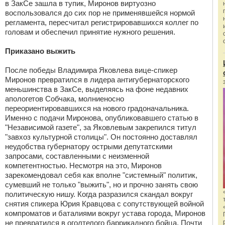
в ЗакСе зашла в тупик, Миронов виртуозно
воспользовался до сих пор не применявшейся нормой
регламента, пересчитал регистрировавшихся коллег по
головам и обеспечил принятие нужного решения.
Приказано выжить
После победы Владимира Яковлева вице-спикер
Миронов превратился в лидера антигубернаторского
меньшинства в ЗакСе, выделяясь на фоне недавних
апологетов Собчака, молниеносно
переориентировавшихся на нового градоначальника.
Именно с подачи Миронова, опубликовавшего статью в
"Независимой газете", за Яковлевым закрепился титул
"завхоз культурной столицы". Он постоянно доставлял
неудобства губернатору острыми депутатскими
запросами, составленными с неизменной
компетентностью. Несмотря на это, Миронов
зарекомендовал себя как вполне "системный" политик,
сумевший не только "выжить", но и прочно занять свою
политическую нишу. Когда разразился скандал вокруг
снятия спикера Юрия Кравцова с сопутствующей войной
компроматов и баталиями вокруг устава города, Миронов
не превратился в оголтелого баррикадного бойца. Почти