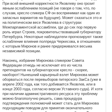
При всей внешней корректности Яковлеву оно грозит
явным ослаблением позиций (не говоря о том, что, по
слухам, кресло спикера СФ он воспринимал как один из
запасных вариантов на будущее). Может сказаться это и
на политическом весе Яковлева в структурах
Межпарламентской ассамблеи, где до сих пор первую
роль играл Строев, покровительствовавший губернатору
Петербурга. Некоторые наблюдатели прогнозируют также
ослабление влияния полпреда Черкесова, в отношениях
с которым Миронов и ранее придерживался весьма
независимой позиции.
Наконец, избрание Миронова спикером Совета
Федерации отнюдь не исключает его из числа
претендентов на губернаторское кресло - скорее,
наоборот! Нынешний карьерный взлет Миронова может
оборваться после перевыборов питерского ЗакСа (уже в
апреле 2002 года, как того добивается Яковлев, или в
конце 2003 года, согласно версии Уставного суда). И хотя
при наличии административного ресурса эту проблему
можно благополучно решить, сама процедура
подтверждения полномочий может стать для Миронова
подходящим поводом для принятия окончательного