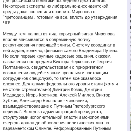
для российской политики последнего десятилетия.
Некоторые эксперты из либерально-диссидентской
среды даже поспешили сравнить Миронова с
"преторианцем", готовым на все, вплоть до утверждения
ЧП!
Между тем, на наш взгляд, карьерный зигзаг Миронова
вполне вписывается в современную логику
рекрутирования правящей элиты. Систему координат в
ней задает, конечно, феномен самого Владимира Путина.
Но если первые крупные кадровые решения, скажем,
назначения полпредами Виктора Черкесова и Георгия
Полтавченко, свидетельствовали о приоритетном
возвышении людей с явным прошлым и настоящим
сотрудников спецслужб, то затем все оказалось
сложнее. Деятелями федерального уровня стали (хотя и
не столь стремительно) Дмитрий Козак, Дмитрий
Медведев, Игорь Костиков, Алексей Миллер, Виктор
Зубков, Александр Беспалов - чиновники,
взаимодействовавшие с Путиным "петербургского
периода". Вслед за администрацией президента,
структурами исполнительной власти и монополиями
очередь дошла до обновления политических лиц на
парламентском Олимпе. Реформированный Путиным