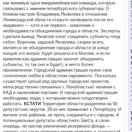
как минимум одна имиджмейкерская команда, которую
связывают с именем петербургского губернатора. О
боевом настрое Владимира Яковлева в отношении
Ленинградской области открыто заговорили после его
недавнего — хотя и не первого - заявления о
необходимости объединения города и области. Эксперты
сделали вывод: Яковлев хочет соединить субъекты «под
себя». Впрочем, задачей Яковлева, скорее всего,
является не объединение города и области (в конце
концов это вопрос будет решаться в Москве, и если
кремлевская администрация захочет объединять
субъекты, то так оно и будет), а нечто более
приземленное. Городской администрации нужно свое
сплоченное лобби в областном парламенте. Поскольку
существует целый ряд крупных городских проектов,
непосредственно связанных с Ленобластью: начиная с
КАД и заканчивая портами. И городской администрации
необходимы люди, с которыми можно плодотворно
работать.
КСТАТИ
Территория области разделена на 50
депутатских округов. 28 из них примыкает к Петербургу. И
жители этих районов, не прочь соединиться с городом. А
потенциальные депутаты областного ЗакСа, в свою
очередь, не против увеличения резервного фонда —
говорят, что такая приманка может привлечь к «городской