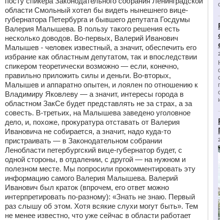
посту спикера Законодательного собрания Ленинградской
области Смольный хотел бы видеть нынешнего вице-
губернатора Петербурга и бывшего депутата Госдумы
Валерия Малышева. В пользу такого решения есть
несколько доводов. Во-первых, Валерий Иванович
Малышев - человек известный, а значит, обеспечить его
избрание как областным депутатом, так и впоследствии
спикером теоретически возможно — если, конечно,
правильно приложить силы и деньги. Во-вторых,
Малышев и аппаратно опытен, и лоялен по отношению к
Владимиру Яковлеву — а значит, интересы города в
областном ЗакСе будет представлять не за страх, а за
совесть. В-третьих, на Малышева заведено уголовное
дело, и, похоже, прокуратура отставать от Валерия
Ивановича не собирается, а значит, надо куда-то
пристраивать — в Законодательном собрании
Ленобласти петербургский вице-губернатор будет, с
одной стороны, в отдалении, с другой — на нужном и
полезном месте. Мы попросили прокомментировать эту
информацию самого Валерия Малышева. Валерий
Иванович был краток (впрочем, его ответ можно
интерпретировать по-разному): «Знать не знаю. Первый
раз слышу об этом. Хотя всякие слухи могут быть». Тем
не менее известно, что уже сейчас в области работает