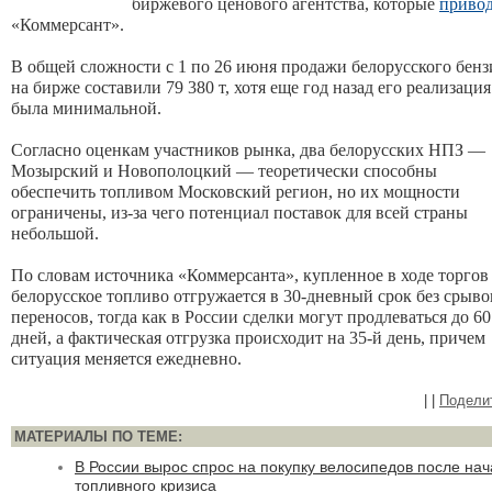
биржевого ценового агентства, которые 
приво
«Коммерсант». 
В общей сложности с 1 по 26 июня продажи белорусского бензи
на бирже составили 79 380 т, хотя еще год назад его реализация 
была минимальной.

Согласно оценкам участников рынка, два белорусских НПЗ — 
Мозырский и Новополоцкий — теоретически способны 
обеспечить топливом Московский регион, но их мощности 
ограничены, из-за чего потенциал поставок для всей страны 
небольшой. 
По словам источника «Коммерсанта», купленное в ходе торгов 
белорусское топливо отгружается в 30-дневный срок без срывов
переносов, тогда как в России сделки могут продлеваться до 60 
дней, а фактическая отгрузка происходит на 35-й день, причем 
ситуация меняется ежедневно.
|
|
Подели
МАТЕРИАЛЫ ПО ТЕМЕ:
В России вырос спрос на покупку велосипедов после на
топливного кризиса