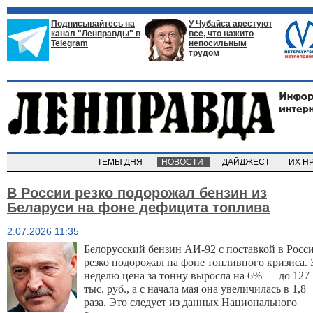
Подписывайтесь на
У Чубайса арестуют
канал "Ленправды" в
все, что нажито
Telegram
непосильным
трудом
ТЕМЫ ДНЯ
НОВОСТИ
ДАЙДЖЕСТ
ИХ Н
В России резко подорожал бензин из
Беларуси на фоне дефицита топлива
2.07.2026 11:35
Белорусский бензин АИ-92 с поставкой в Росси
резко подорожал на фоне топливного кризиса. З
неделю цена за тонну выросла на 6% — до 127 
тыс. руб., а с начала мая она увеличилась в 1,8 
раза. Это следует из данных Национального 