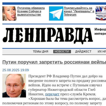
Пугачева обвинила
Подписывайтесь на
Ксению Собчак в
канал "Ленправды" в
вымогательстве
Telegram
ТЕМЫ ДНЯ
НОВОСТИ
ДАЙДЖЕСТ
ИХ Н
Путин поручил запретить россиянам вейп
25.08.2025 19:09
Президент РФ Владимир Путин дал добро на
введение полного запрета на продажу россиян
вейпов. Идею на встрече с Путиным озвучил
губернатор Нижегородской области Глеб
Никитин,
передает
пресс-служба Кремля.
«Хорошая была бы тема рассмотреть вопрос, да
полномочия регионам по этому вопросу, по полному запрету