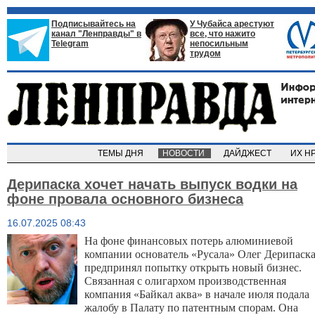
Подписывайтесь на
У Чубайса арестуют
канал "Ленправды" в
все, что нажито
Telegram
непосильным
трудом
ТЕМЫ ДНЯ
НОВОСТИ
ДАЙДЖЕСТ
ИХ Н
Дерипаска хочет начать выпуск водки на
фоне провала основного бизнеса
16.07.2025 08:43
На фоне финансовых потерь алюминиевой
компании основатель «Русала» Олег Дерипаск
предпринял попытку открыть новый бизнес.
Связанная с олигархом производственная
компания «Байкал аква» в начале июля подала
жалобу в Палату по патентным спорам. Она