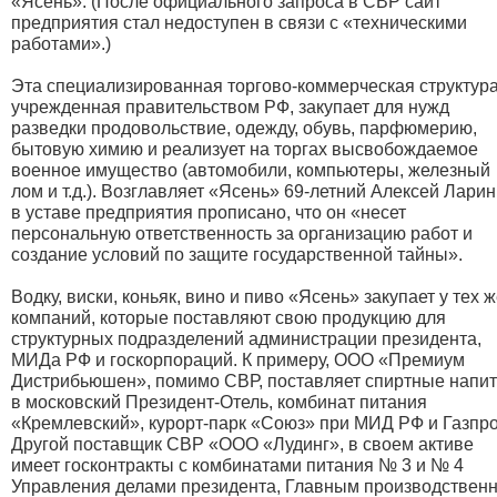
«Ясень». (После официального запроса в СВР сайт
предприятия стал недоступен в связи с «техническими
работами».)
Эта специализированная торгово-коммерческая структура
учрежденная правительством РФ, закупает для нужд
разведки продовольствие, одежду, обувь, парфюмерию,
бытовую химию и реализует на торгах высвобождаемое
военное имущество (автомобили, компьютеры, железный
лом и т.д.). Возглавляет «Ясень» 69-летний Алексей Ларин
в уставе предприятия прописано, что он «несет
персональную ответственность за организацию работ и
создание условий по защите государственной тайны».
Водку, виски, коньяк, вино и пиво «Ясень» закупает у тех 
компаний, которые поставляют свою продукцию для
структурных подразделений администрации президента,
МИДа РФ и госкорпораций. К примеру, ООО «Премиум
Дистрибьюшен», помимо СВР, поставляет спиртные напит
в московский Президент-Отель, комбинат питания
«Кремлевский», курорт-парк «Союз» при МИД РФ и Газпр
Другой поставщик СВР «ООО «Лудинг», в своем активе
имеет госконтракты с комбинатами питания № 3 и № 4
Управления делами президента, Главным производственн