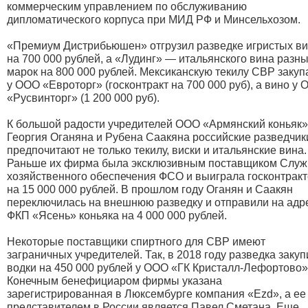
коммерческим управлением по обслуживанию
дипломатического корпуса при МИД РФ и Минсельхозом.
«Премиум Дистрибьюшен» отгрузил разведке игристых в
на 700 000 рублей, а «Лудинг» — итальянского вина разн
марок на 800 000 рублей. Мексиканскую текилу СВР закуп
у ООО «Евроторг» (госконтракт на 700 000 руб), а вино у
«Русвинторг» (1 200 000 руб).
К большой радости учредителей ООО «Армянский коньяк»
Георгия Оганяна и Рубена Саакяна российские разведчик
предпочитают не только текилу, виски и итальянские вина.
Раньше их фирма была эксклюзивным поставщиком Слу
хозяйственного обеспечения ФСО и выиграла госконтрак
на 15 000 000 рублей. В прошлом году Оганян и Саакян
переключилась на внешнюю разведку и отправили на адр
ФКП «Ясень» коньяка на 4 000 000 рублей.
Некоторые поставщики спиртного для СВР имеют
заграничных учредителей. Так, в 2018 году разведка заку
водки на 450 000 рублей у ООО «ГК Кристалл-Лефортово»
Конечным бенефициаром фирмы указана
зарегистрированная в Люксембурге компания «Ezd», а ее
представителем в России является Павел Сметана. Еще