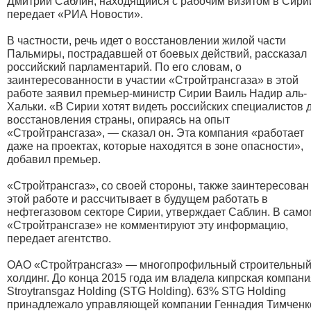
Дмитрий Саблин, находящийся с рабочим визитом в Сири
передает «РИА Новости».
В частности, речь идет о восстановлении жилой части
Пальмиры, пострадавшей от боевых действий, рассказал
российский парламентарий. По его словам, о
заинтересованности в участии «Стройтрансгаза» в этой
работе заявил премьер-министр Сирии Ваиль Надир аль-
Хальки. ​«В Сирии хотят видеть российских специалистов 
восстановления страны, опираясь на опыт
«Стройтрансгаза», — сказал он. Эта компания «работает
даже на проектах, которые находятся в зоне опасности»,
добавил премьер.
«Стройтрансгаз», со своей стороны, также заинтересован
этой работе и рассчитывает в будущем работать в
нефтегазовом секторе Сирии, утверждает Саблин. В само
«Стройтрансгазе» не комментируют эту информацию,
передает агентство.
ОАО «Стройтрансгаз» — многопрофильный строительны
холдинг. До конца 2015 года им владела кипрская компан
Stroytransgaz Holding (STG Holding). 63% STG Holding
принадлежало управляющей компании Геннадия Тимченк